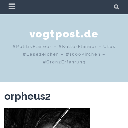
Zum
PRIMÄRES
SU
Inhalt
MENÜ
springen
vogtpost.de
#PolitikFlaneur – #KulturFlaneur – Utes
#Lesezeichen – #1000Kirchen –
#GrenzErfahrung
orpheus2