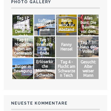
PHOTO GALLERY
Tag 12:
Alles
Luftige
Berlin
Mauer
bunt: Die
Männertr
wirbt für
bröckelt,
Bäume
äume
Abstand
Denkmal
vor dem
steht
Gropius-
Tag 11:
Tag 1:
Bau
Tag 7: Im
Nichts zu
Innehalte
Fanny
Haus des
sehen am
n am
Hensel
Volkes
Generalsb
Ende
lick
unserer
Erlöserkir
Tag 4 -
Gesucht:
Welt
che
Bürger in
Flucht am
Alter
München-
Bewegung
Schwarze
weiser
Schwabin
n Teich
Mann
g
NEUESTE KOMMENTARE