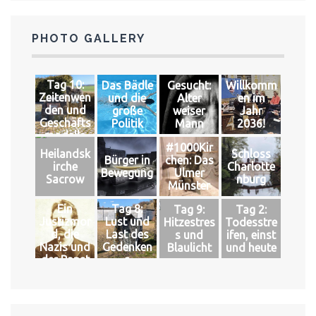
PHOTO GALLERY
Tag 10:
Das Bädle
Gesucht:
Willkomm
Zeitenwen
und die
Alter
en im
den und
große
weiser
Jahr
Geschäfts
Politik
Mann
2036!
modelle
#1000Kir
Heilandsk
Schloss
Bürger in
chen: Das
irche
Charlotte
Bewegung
Ulmer
Sacrow
nburg
Münster
Ein
Tag 8:
Tag 9:
Tag 2:
Justizmor
Lust und
Hitzestres
Todesstre
d, die
Last des
s und
ifen, einst
Nazis und
Gedenken
Blaulicht
und heute
der Papst
s