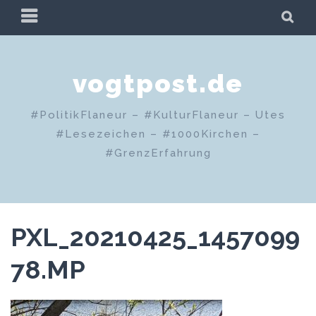
Zum
PRIMÄRES
SU
Inhalt
MENÜ
springen
vogtpost.de
#PolitikFlaneur – #KulturFlaneur – Utes
#Lesezeichen – #1000Kirchen –
#GrenzErfahrung
PXL_20210425_1457099
78.MP