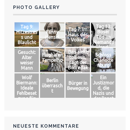
PHOTO GALLERY
Tag 13:
Tag 9:
Tag 7: Im
Böser
Hitzestres
Fanny
Haus des
Tod im
s und
Hensel
Volkes
Niemands
Blaulicht
land
Das sieht
Gesucht:
Flughafen
Schloss
toll aus,
Alter
Tempelho
Charlotte
sagt der
weiser
f
nburg
Bildredak
Mann
teur
Wolf
Ein
Berlin
Biermann:
Justizmor
Bürger in
überrasch
Ideale
d, die
Bewegung
t
Fehlbeset
Nazis und
zung für
der Papst
das große
Glück
NEUESTE KOMMENTARE