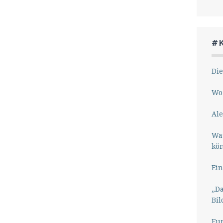
#
Die
Wo 
Ale
Wa
kö
Ein
„Da
Bil
Eu