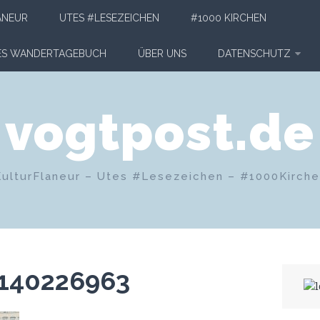
ANEUR
UTES #LESEZEICHEN
#1000 KIRCHEN
HES WANDERTAGEBUCH
ÜBER UNS
DATENSCHUTZ
vogtpost.de
KulturFlaneur – Utes #Lesezeichen – #1000Kirch
140226963