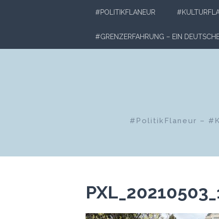
Zum
#POLITIKFLANEUR
#KULTURFL
Inhalt
springen
#GRENZERFAHRUNG – EIN DEUTSC
#PolitikFlaneur – #
PXL_20210503_