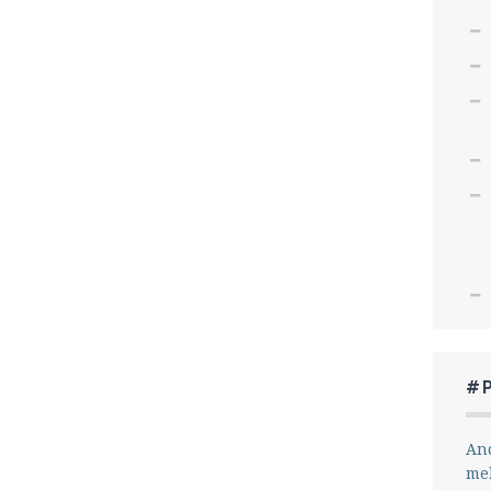
#
And
me