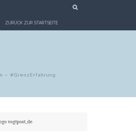
SUCHE
ZURÜCK ZUR STARTSEITE
en – #GrenzErfahrung