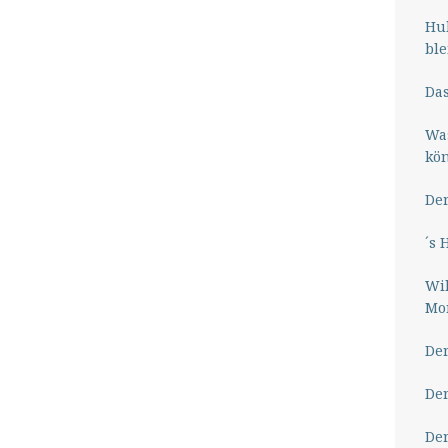
Hub
ble
Das
Wa
kö
Der
´s 
Wil
Mor
Der
Der
Der