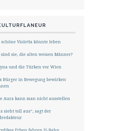
KULTURFLANEUR
 schöne Violetta könnte leben
sind sie, die alten weisen Männer?
yna und die Türken vor Wien
s Bürger in Bewegung bewirken
nnen
e Aura kann man nicht ausstellen
s sieht toll aus“, sagt der
dredakteur
rydikes Erben fahren U-Bahn