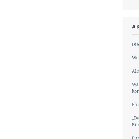
#
Die
Wo 
Ale
Wa
kö
Ein
„Da
Bil
Eu