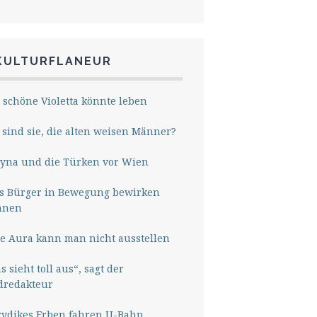
KULTURFLANEUR
 schöne Violetta könnte leben
sind sie, die alten weisen Männer?
yna und die Türken vor Wien
s Bürger in Bewegung bewirken
nnen
e Aura kann man nicht ausstellen
s sieht toll aus“, sagt der
dredakteur
rydikes Erben fahren U-Bahn