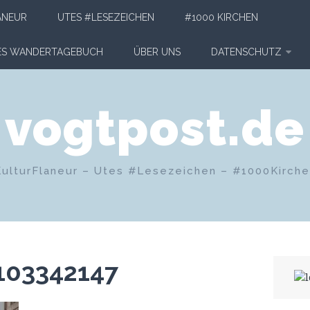
ANEUR
UTES #LESEZEICHEN
#1000 KIRCHEN
HES WANDERTAGEBUCH
ÜBER UNS
DATENSCHUTZ
vogtpost.de
KulturFlaneur – Utes #Lesezeichen – #1000Kirch
103342147