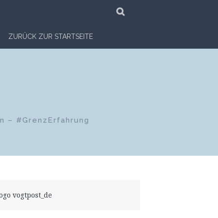
SUCHE
ZURÜCK ZUR STARTSEITE
en – #GrenzErfahrung