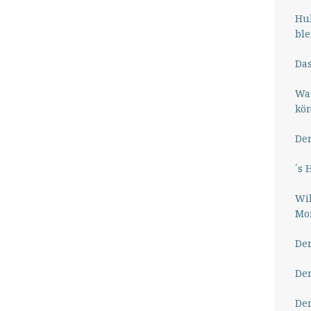
Hub
ble
Das
Wa
kö
Der
´s 
Wil
Mor
Der
Der
Der