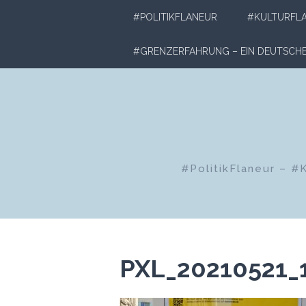
Zum
#POLITIKFLANEUR
#KULTURFL
Inhalt
springen
#GRENZERFAHRUNG – EIN DEUTSC
#PolitikFlaneur – #
PXL_20210521_