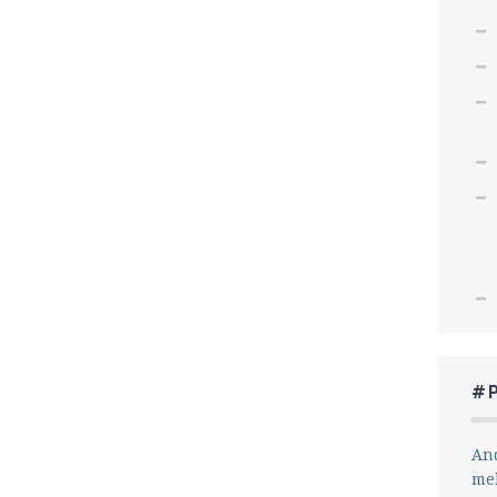
#
And
me