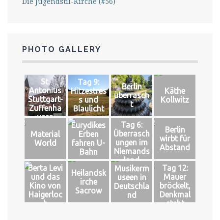
Die Jugendstil-Kirche (#56)
PHOTO GALLERY
St.
Tag 9:
Berlin
Antonius
Hitzestres
Käthe
überrasch
Stuttgart-
s und
Kollwitz
t
Zuffenha
Blaulicht
usen
Tag 6:
Eurydikes
Berlin
Überrasch
Material
Erben
wirbt für
ungen im
World
fahren U-
Abstand
Niemands
Bahn
land
Berta Levi
Tag 12:
Musikerm
Heilandsk
und das
Mauer
useen in
irche
Kino von
bröckelt,
Deutschla
Sacrow
Haigerloc
Denkmal
nd
h
steht