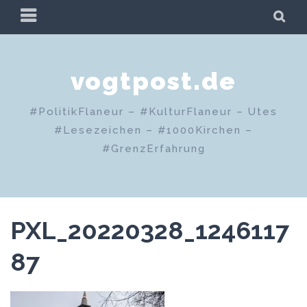
Zum
PRIMÄRES
SU
Inhalt
MENÜ
springen
vogtpost.de
#PolitikFlaneur – #KulturFlaneur – Utes
#Lesezeichen – #1000Kirchen –
#GrenzErfahrung
PXL_20220328_1246117
87