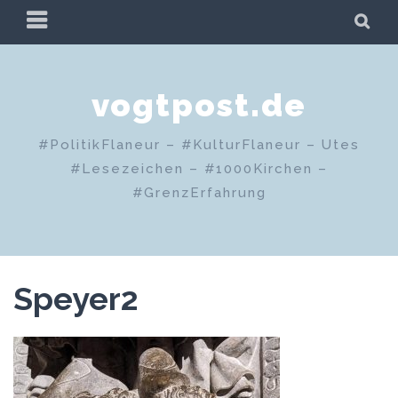
Zum
PRIMÄRES
SU
Inhalt
MENÜ
springen
vogtpost.de
#PolitikFlaneur – #KulturFlaneur – Utes
#Lesezeichen – #1000Kirchen –
#GrenzErfahrung
Speyer2