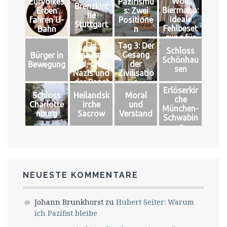
Wolf
Eurydikes
Pazifismu
Brenzkirc
Biermann:
Erben
s: Zwei
he
Ideale
fahren U-
Positione
Stuttgart
Fehlbeset
Bahn
n
zung für
Ein
Tag 3: Der
das große
Schloss
Justizmor
Gesang
Bürger in
Glück
Schönhau
d, die
der
Bewegung
sen
Nazis und
Zivilisatio
der Papst
n
Erlöserkir
Schloss
Heilandsk
Moral
che
Charlotte
irche
und
München-
nburg
Sacrow
Verstand
Schwabin
g
NEUESTE KOMMENTARE
Johann Brunkhorst
zu
Hubert Seiter: Warum
ich Pazifist bleibe