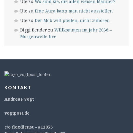
Ute
zu
Wo sind sie, die alten weisen Männer?
Ute
zu
Eine Aura kann man nicht ausstellen
Ute
zu
Der Mob will pfeifen, nicht zuhören
Biggi Bender
zu
Willkommen im Jahr 2036 –
Morgenwelle live
KONTAKT
Andreas Vogt
v
ogtpost.de
c/o flexdienst – #11053