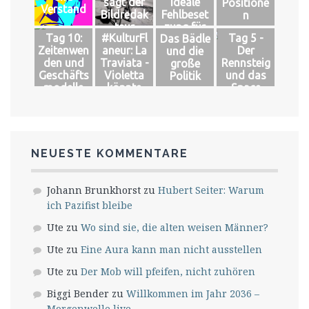
sagt der
Ideale
Positione
Verstand
Bildredak
Fehlbeset
n
teur
zung für
Tag 10:
#KulturFl
Tag 5 -
Das Bädle
das große
Zeitenwen
aneur: La
Der
und die
Glück
den und
Traviata -
Rennsteig
große
Geschäfts
Violetta
und das
Politik
modelle
könnte
Space
leben
NEUESTE KOMMENTARE
Johann Brunkhorst
zu
Hubert Seiter: Warum
ich Pazifist bleibe
Ute
zu
Wo sind sie, die alten weisen Männer?
Ute
zu
Eine Aura kann man nicht ausstellen
Ute
zu
Der Mob will pfeifen, nicht zuhören
Biggi Bender
zu
Willkommen im Jahr 2036 –
Morgenwelle live