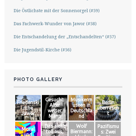
Die Östlichste mit der Sonnenorgel (#59)
Das Fachwerk-Wunder von Jawor (#58)
Die Entschandelung der „Entschandelten“ (#57)
Die Jugendstil-Kirche (#56)
PHOTO GALLERY
Gesucht:
Musikerm
Friedenski
Berlin
Alter
useen in
rche
überrasch
weiser
Deutschla
Jawor
t
Mann
nd
Das sieht
Wolf
Pazifismu
Moral
toll aus,
Biermann:
s: Zwei
und