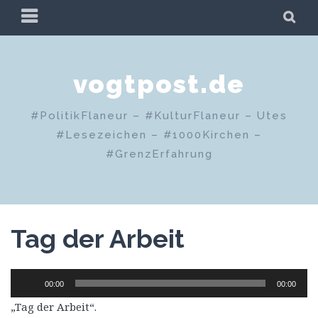
Zum
PRIMÄRES
SU
Inhalt
MENÜ
springen
vogtpost.de
#PolitikFlaneur – #KulturFlaneur – Utes
#Lesezeichen – #1000Kirchen –
#GrenzErfahrung
Tag der Arbeit
Audio-
00:00
00:00
Player
„Tag der Arbeit“.