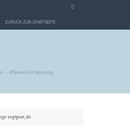
SUCHE
ZURÜCK ZUR STARTSEITE
en – #GrenzErfahrung