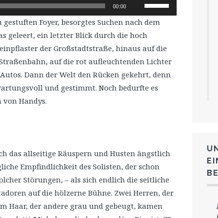
Pfeiltasten
00:00
Hoch/Runter
 gestuften Foyer, besorgtes Suchen nach dem
benutzen,
s geleert, ein letzter Blick durch die hoch
um
einpflaster der Großstadtstraße, hinaus auf die
die
Straßenbahn, auf die rot aufleuchtenden Lichter
Lautstärke
Autos. Dann der Welt den Rücken gekehrt, denn
zu
wartungsvoll und gestimmt. Noch bedurfte es
regeln.
n von Handys.
U
ich das allseitige Räuspern und Husten ängstlich
E
liche Empfindlichkeit des Solisten, der schon
B
cher Störungen, – als sich endlich die seitliche
atadoren auf die hölzerne Bühne. Zwei Herren, der
em Haar, der andere grau und gebeugt, kamen