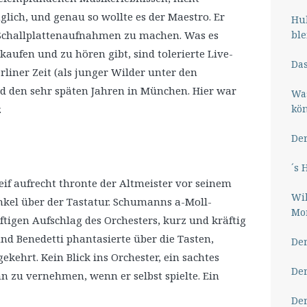
lich, und genau so wollte es der Maestro. Er
Hub
ble
 Schallplattenaufnahmen zu machen. Was es
ufen und zu hören gibt, sind tolerierte Live-
Das
rliner Zeit (als junger Wilder unter den
nd den sehr späten Jahren in München. Hier war
Wa
kö
.
Der
´s 
eif aufrecht thronte der Altmeister vor seinem
Wil
kel über der Tastatur. Schumanns a-Moll-
Mor
tigen Aufschlag des Orchesters, kurz und kräftig
nd Benedetti phantasierte über die Tasten,
Der
kehrt. Kein Blick ins Orchester, ein sachtes
Der
 zu vernehmen, wenn er selbst spielte. Ein
Der