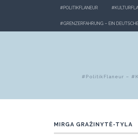
Zum
#POLITIKFLANEUR
#KULTURFL
Inhalt
springen
#GRENZERFAHRUNG – EIN DEUTSC
#PolitikFlaneur – #
MIRGA GRAŽINYTĖ-TYLA