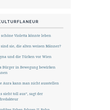
KULTURFLANEUR
 schöne Violetta könnte leben
sind sie, die alten weisen Männer?
yna und die Türken vor Wien
s Bürger in Bewegung bewirken
nnen
e Aura kann man nicht ausstellen
s sieht toll aus“, sagt der
dredakteur
rydikes Erben fahren U-Bahn