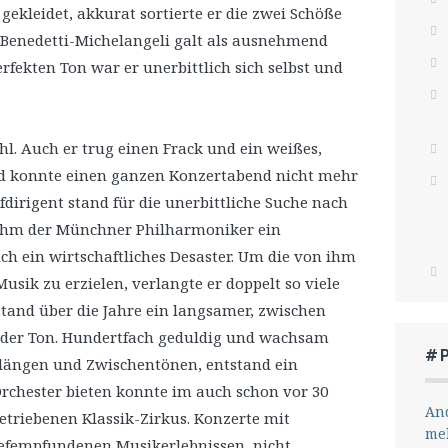
gekleidet, akkurat sortierte er die zwei Schöße
. Benedetti-Michelangeli galt als ausnehmend
rfekten Ton war er unerbittlich sich selbst und
l. Auch er trug einen Frack und ein weißes,
nd konnte einen ganzen Konzertabend nicht mehr
irigent stand für die unerbittliche Suche nach
truhm der Münchner Philharmoniker ein
h ein wirtschaftliches Desaster. Um die von ihm
Musik zu erzielen, verlangte er doppelt so viele
stand über die Jahre ein langsamer, zwischen
nder Ton. Hundertfach geduldig und wachsam
#
 Klängen und Zwischentönen, entstand ein
Orchester bieten konnte im auch schon vor 30
And
betriebenen Klassik-Zirkus. Konzerte mit
me
iefempfundenen Musikerlebnissen, nicht