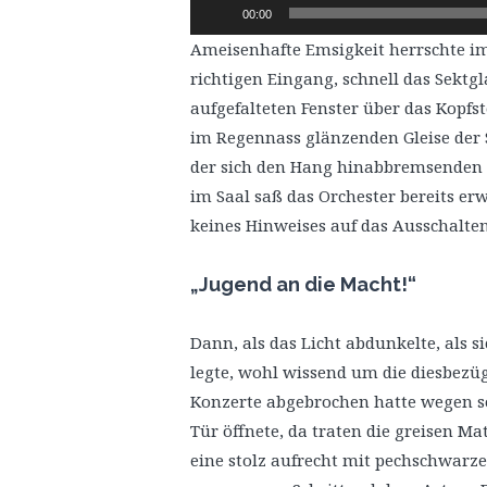
Audio-
00:00
Player
Ameisenhafte Emsigkeit herrschte im
richtigen Eingang, schnell das Sektgla
aufgefalteten Fenster über das Kopfst
im Regennass glänzenden Gleise der 
der sich den Hang hinabbremsenden 
im Saal saß das Orchester bereits er
keines Hinweises auf das Ausschalte
„Jugend an die Macht!“
Dann, als das Licht abdunkelte, als s
legte, wohl wissend um die diesbezüg
Konzerte abgebrochen hatte wegen sol
Tür öffnete, da traten die greisen M
eine stolz aufrecht mit pechschwarz