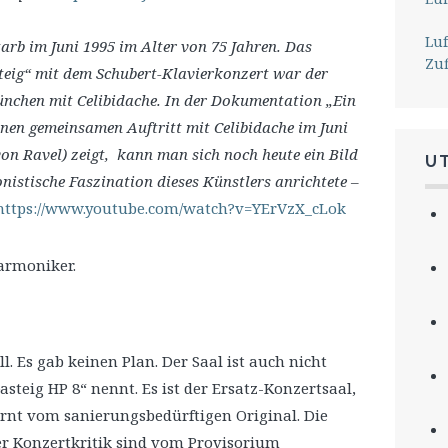
Lu
arb im Juni 1995 im Alter von 75 Jahren. Das
Zu
teig“ mit dem Schubert-Klavierkonzert war der
ünchen mit Celibidache. In der Dokumentation „Ein
inen gemeinsamen Auftritt mit Celibidache im Juni
von Ravel) zeigt, kann man sich noch heute ein Bild
U
nistische Faszination dieses Künstlers anrichtete –
https://www.youtube.com/watch?v=YErVzX_cLok
l. Es gab keinen Plan. Der Saal ist auch nicht
asteig HP 8“ nennt. Es ist der Ersatz-Konzertsaal,
ernt vom sanierungsbedürftigen Original. Die
r Konzertkritik sind vom Provisorium