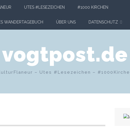
ANEUR
UTES #LESEZEICHEN
#1000 KIRCHEN
HES WANDERTAGEBUCH
ÜBER UNS
DATENSCHUTZ
vogtpost.de
KulturFlaneur – Utes #Lesezeichen – #1000Kirch