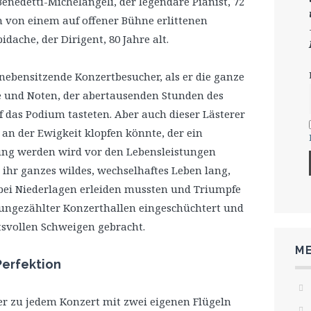
enedetti-Michelangeli, der legendäre Pianist, 72
n von einem auf offener Bühne erlittenen
dache, der Dirigent, 80 Jahre alt.
 nebensitzende Konzertbesucher, als er die ganze
ne und Noten, der abertausenden Stunden des
f das Podium tasteten. Aber auch dieser Lästerer
 an der Ewigkeit klopfen könnte, der ein
ng werden wird vor den Lebensleistungen
, ihr ganzes wildes, wechselhaftes Leben lang,
abei Niederlagen erleiden mussten und Triumpfe
r ungezählter Konzerthallen eingeschüchtert und
svollen Schweigen gebracht.
ME
Perfektion
 der zu jedem Konzert mit zwei eigenen Flügeln