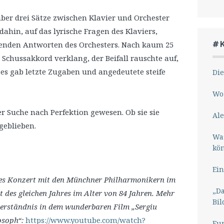
er drei Sätze zwischen Klavier und Orchester
ahin, auf das lyrische Fragen des Klaviers,
#
usenden Antworten des Orchesters. Nach kaum 25
 Schussakkord verklang, der Beifall rauschte auf,
es gab letzte Zugaben und angedeutete steife
Die
Wo 
r Suche nach Perfektion gewesen. Ob sie sie
Ale
geblieben.
Wa
kö
Ein
ztes Konzert mit den Münchner Philharmonikern im
„Da
 des gleichen Jahres im Alter von 84 Jahren. Mehr
Bil
verständnis in dem wunderbaren Film „Sergiu
osoph“:
https://www.youtube.com/watch?
Eu