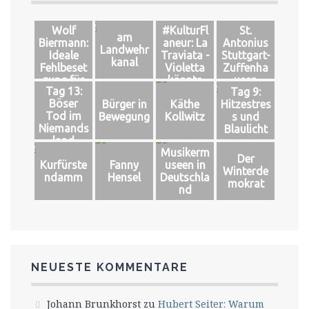
Wolf
#KulturFl
St.
am
Biermann:
aneur: La
Antonius
Landwehr
Ideale
Traviata -
Stuttgart-
kanal
Fehlbeset
Violetta
Zuffenha
zung für
könnte
usen
Tag 13:
Tag 9:
das große
leben
Böser
Bürger in
Käthe
Hitzestres
Glück
Tod im
Bewegung
Kollwitz
s und
Niemands
Blaulicht
land
Musikerm
Der
Kurfürste
Fanny
useen in
Winterde
ndamm
Hensel
Deutschla
mokrat
nd
NEUESTE KOMMENTARE
Johann Brunkhorst
zu
Hubert Seiter: Warum