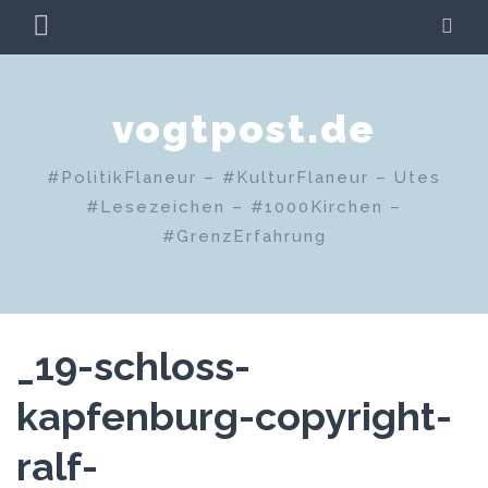
Zum
PRIMÄRES
SU
Inhalt
MENÜ
springen
vogtpost.de
#PolitikFlaneur – #KulturFlaneur – Utes
#Lesezeichen – #1000Kirchen –
#GrenzErfahrung
_19-schloss-
kapfenburg-copyright-
ralf-