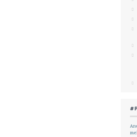
#
And
me