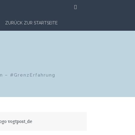
SUCHE
ZURÜCK ZUR STARTSEITE
en – #GrenzErfahrung