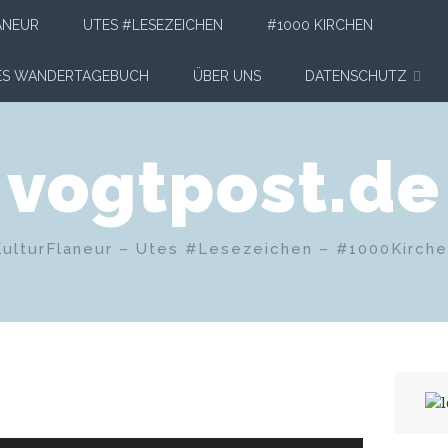
ANEUR
UTES #LESEZEICHEN
#1000 KIRCHEN
HES WANDERTAGEBUCH
ÜBER UNS
DATENSCHUTZ
vogtpost.de
KulturFlaneur – Utes #Lesezeichen – #1000Kirch