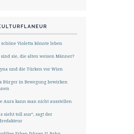
KULTURFLANEUR
 schöne Violetta könnte leben
sind sie, die alten weisen Männer?
yna und die Türken vor Wien
s Bürger in Bewegung bewirken
nnen
e Aura kann man nicht ausstellen
s sieht toll aus“, sagt der
dredakteur
rydikes Erben fahren U-Bahn