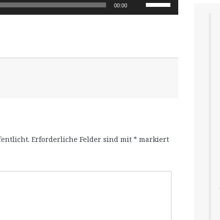
Pfeiltasten
00:00
Hoch/Runter
benutzen,
um
die
Lautstärke
zu
regeln.
entlicht.
Erforderliche Felder sind mit
*
markiert