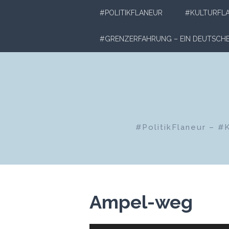
Zum
#POLITIKFLANEUR
#KULTURFL
Inhalt
springen
#GRENZERFAHRUNG – EIN DEUTSC
#PolitikFlaneur – #
Ampel-weg