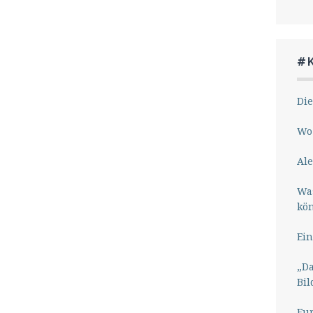
#
Die
Wo 
Ale
Wa
kö
Ein
„Da
Bil
Eu