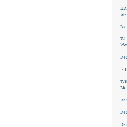
Hub
ble
Das
Wa
kö
Der
´s 
Wil
Mor
Der
Der
Der