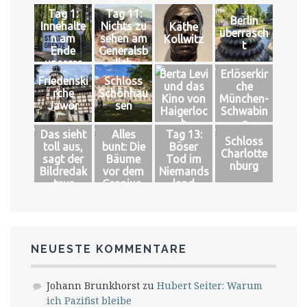
Tag 1:
Tag 11:
Berlin
Innehalte
Nichts zu
Käthe
überrasch
n am
sehen am
Kollwitz
t
Ende
Generalsb
unserer
lick
Berta Levi
Erlöserkir
Welt
Friedenski
Schloss
und das
che
rche
Schönhau
Kino von
München-
Jawor
sen
Haigerloc
Schwabin
h
g
Das sieht
Alles
Tag 13:
Schloss
toll aus,
bunt: Die
Böser
Charlotte
sagt der
Bäume
Tod im
nburg
Bildredak
vor dem
Niemands
teur
Gropius-
land
Bau
NEUESTE KOMMENTARE
Johann Brunkhorst
zu
Hubert Seiter: Warum
ich Pazifist bleibe