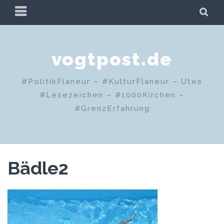
Zum
PRIMÄRES
SU
Inhalt
MENÜ
springen
vogtpost.de
#PolitikFlaneur – #KulturFlaneur – Utes
#Lesezeichen – #1000Kirchen –
#GrenzErfahrung
Bädle2