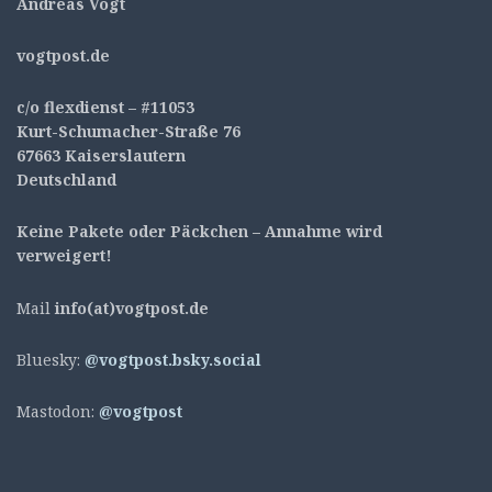
Andreas Vogt
v
ogtpost.de
c/o flexdienst – #11053
Kurt-Schumacher-Straße 76
67663 Kaiserslautern
Deutschland
Keine Pakete oder Päckchen – Annahme wird
verweigert!
Mail
info(at)vogtpost.de
Bluesky:
@vogtpost.bsky.social
Mastodon:
@vogtpost