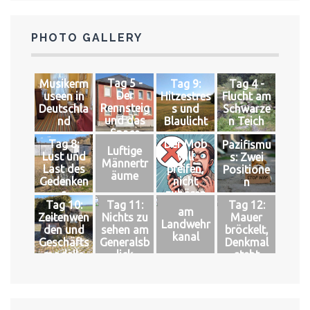
PHOTO GALLERY
Tag 5 -
Musikerm
Tag 9:
Tag 4 -
Der
useen in
Hitzestres
Flucht am
Rennsteig
Deutschla
s und
Schwarze
und das
nd
Blaulicht
n Teich
Space
Tag 8:
Der Mob
Pazifismu
Luftige
Lust und
will
s: Zwei
Männertr
Last des
pfeifen,
Positione
äume
Gedenken
nicht
n
s
zuhören
Tag 10:
Tag 11:
Tag 12:
am
Zeitenwen
Nichts zu
Mauer
Landwehr
den und
sehen am
bröckelt,
kanal
Geschäfts
Generalsb
Denkmal
modelle
lick
steht