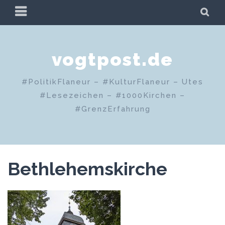
Zum
PRIMÄRES
SU
Inhalt
MENÜ
springen
vogtpost.de
#PolitikFlaneur – #KulturFlaneur – Utes
#Lesezeichen – #1000Kirchen –
#GrenzErfahrung
Bethlehemskirche