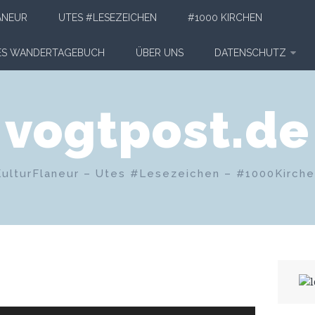
ANEUR
UTES #LESEZEICHEN
#1000 KIRCHEN
HES WANDERTAGEBUCH
ÜBER UNS
DATENSCHUTZ
vogtpost.de
KulturFlaneur – Utes #Lesezeichen – #1000Kirch