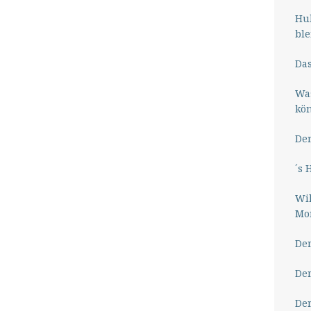
Hub
ble
Das
Wa
kö
Der
´s 
Wil
Mor
Der
Der
Der