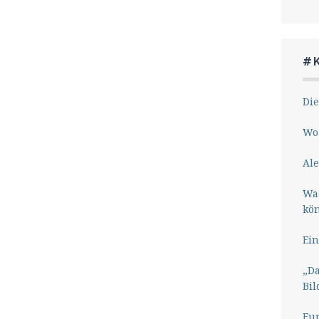
#
Die
Wo 
Ale
Wa
kö
Ein
„Da
Bil
Eu