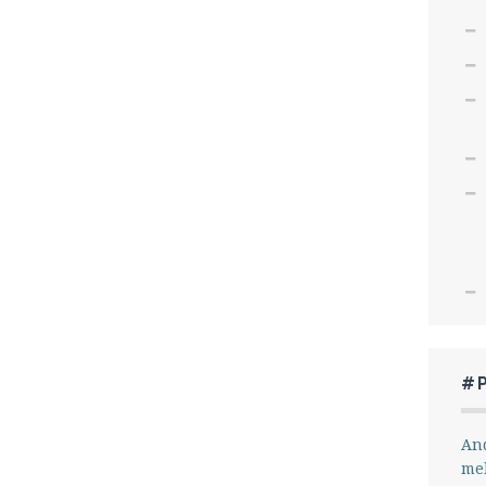
#
And
me