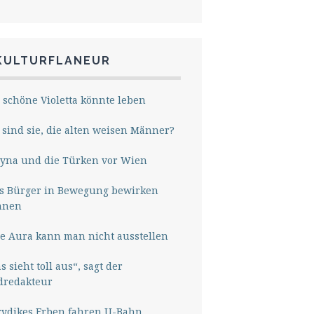
KULTURFLANEUR
 schöne Violetta könnte leben
sind sie, die alten weisen Männer?
yna und die Türken vor Wien
s Bürger in Bewegung bewirken
nnen
e Aura kann man nicht ausstellen
s sieht toll aus“, sagt der
dredakteur
rydikes Erben fahren U-Bahn