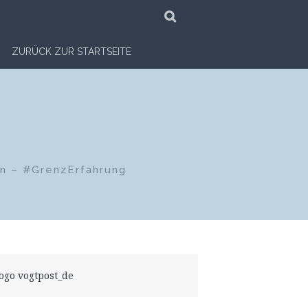
SUCHE
ZURÜCK ZUR STARTSEITE
en – #GrenzErfahrung