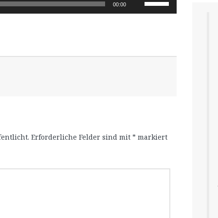
Pfeiltasten
00:00
Hoch/Runter
benutzen,
um
die
Lautstärke
zu
regeln.
entlicht.
Erforderliche Felder sind mit
*
markiert