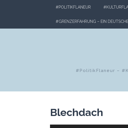
Zum
#POLITIKFLANEUR
#KULTURFL
Inhalt
springen
#GRENZERFAHRUNG – EIN DEUTSC
#PolitikFlaneur – #
Blechdach