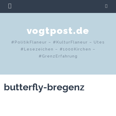
Zum
PRIMÄRES
SU
Inhalt
MENÜ
springen
vogtpost.de
#PolitikFlaneur – #KulturFlaneur – Utes
#Lesezeichen – #1000Kirchen –
#GrenzErfahrung
butterfly-bregenz