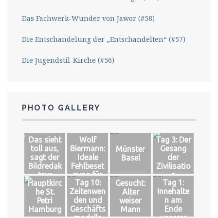
Das Fachwerk-Wunder von Jawor (#58)
Die Entschandelung der „Entschandelten“ (#57)
Die Jugendstil-Kirche (#56)
PHOTO GALLERY
Das sieht
Wolf
Tag 3: Der
toll aus,
Biermann:
Gesang
Münster
sagt der
Ideale
der
Basel
Bildredak
Fehlbeset
Zivilisatio
teur
zung für
n
Tag 10:
Tag 1:
Hauptkirc
Gesucht:
das große
Zeitenwen
Innehalte
he St.
Alter
Glück
den und
n am
Petri
weiser
Geschäfts
Ende
Hamburg
Mann
modelle
unserer