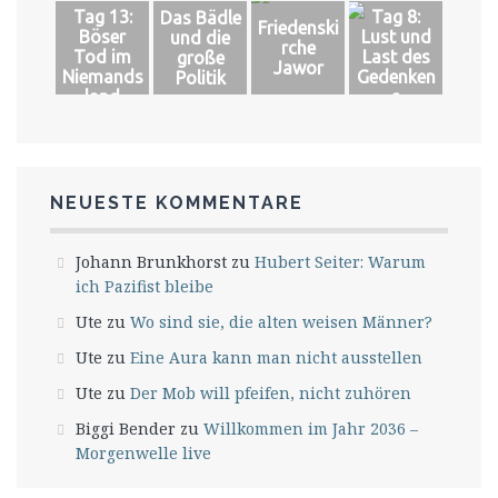
Tag 13:
Tag 8:
Das Bädle
Welt
Friedenski
Böser
Lust und
und die
rche
Tod im
Last des
große
Jawor
Niemands
Gedenken
Politik
land
s
NEUESTE KOMMENTARE
Johann Brunkhorst
zu
Hubert Seiter: Warum
ich Pazifist bleibe
Ute
zu
Wo sind sie, die alten weisen Männer?
Ute
zu
Eine Aura kann man nicht ausstellen
Ute
zu
Der Mob will pfeifen, nicht zuhören
Biggi Bender
zu
Willkommen im Jahr 2036 –
Morgenwelle live