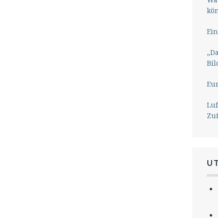
kö
Ein
„Da
Bil
Eu
Lu
Zu
U