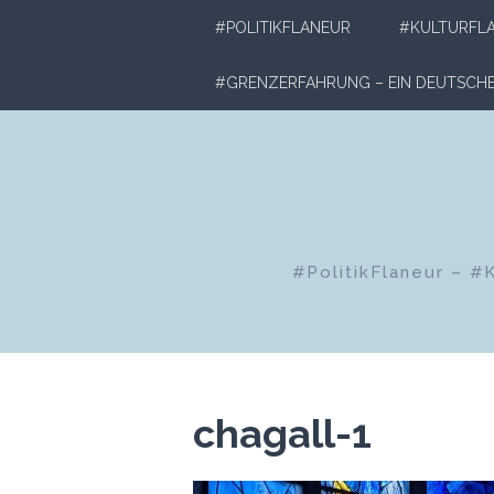
Zum
#POLITIKFLANEUR
#KULTURFL
Inhalt
springen
#GRENZERFAHRUNG – EIN DEUTSC
#PolitikFlaneur – #
chagall-1