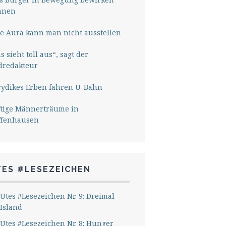
nnen
e Aura kann man nicht ausstellen
s sieht toll aus“, sagt der
dredakteur
rydikes Erben fahren U-Bahn
ftige Männerträume in
ffenhausen
TES #LESEZEICHEN
Utes #Lesezeichen Nr. 9: Dreimal
Island
Utes #Lesezeichen Nr. 8: Hunger