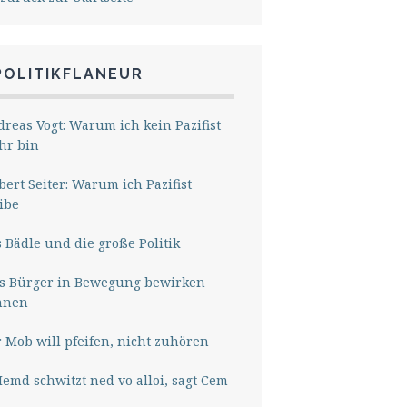
POLITIKFLANEUR
reas Vogt: Warum ich kein Pazifist
hr bin
ert Seiter: Warum ich Pazifist
ibe
 Bädle und die große Politik
s Bürger in Bewegung bewirken
nnen
 Mob will pfeifen, nicht zuhören
Hemd schwitzt ned vo alloi, sagt Cem