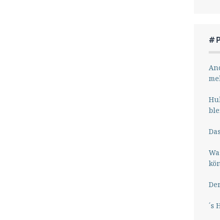
#
And
me
Hub
ble
Das
Wa
kö
Der
´s 