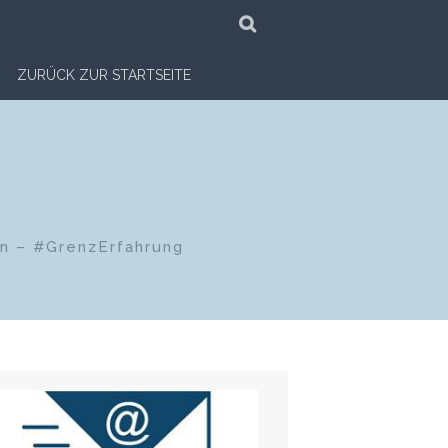
SUCHE
ZURÜCK ZUR STARTSEITE
en – #GrenzErfahrung