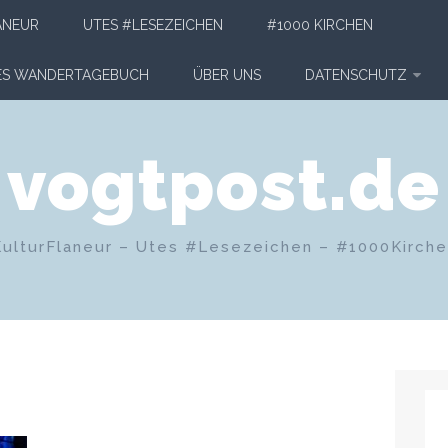
ANEUR
UTES #LESEZEICHEN
#1000 KIRCHEN
HES WANDERTAGEBUCH
ÜBER UNS
DATENSCHUTZ
vogtpost.de
KulturFlaneur – Utes #Lesezeichen – #1000Kirch