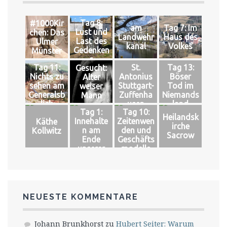
Tag 8:
#1000Kir
am
Tag 7: Im
Lust und
chen: Das
Landwehr
Haus des
Last des
Ulmer
kanal
Volkes
Gedenken
Münster
s
Tag 11:
St.
Tag 13:
Gesucht:
Nichts zu
Antonius
Böser
Alter
sehen am
Stuttgart-
Tod im
weiser
Generalsb
Zuffenha
Niemands
Mann
lick
usen
land
Tag 1:
Tag 10:
Heilandsk
Innehalte
Zeitenwen
Käthe
irche
n am
den und
Kollwitz
Sacrow
Ende
Geschäfts
unserer
modelle
Welt
NEUESTE KOMMENTARE
Johann Brunkhorst
zu
Hubert Seiter: Warum