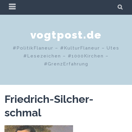
Zum
PRIMÄRES
SU
Inhalt
MENÜ
springen
vogtpost.de
#PolitikFlaneur – #KulturFlaneur – Utes
#Lesezeichen – #1000Kirchen –
#GrenzErfahrung
Friedrich-Silcher-
schmal