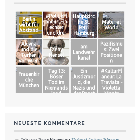
#PolitikFl
Hauptkirc
Berlin
aneur: Ein
he St.
Material
wirbt für
echter
Petri
World
Abstand
und drei
Hamburg
falsche
Aleyna
Pazifismu
Könige
am
und die
Fanny
s: Zwei
Landwehr
Türken
Hensel
Positione
kanal
vor Wien
n
Tag 13:
Ein
#KulturFl
Frauenkir
Böser
Justizmor
aneur: La
che
Tod im
d, die
Traviata -
München
Niemands
Nazis und
Violetta
land
der Papst
könnte
leben
NEUESTE KOMMENTARE
Johann Brunkhorst
zu
Hubert Seiter: Warum