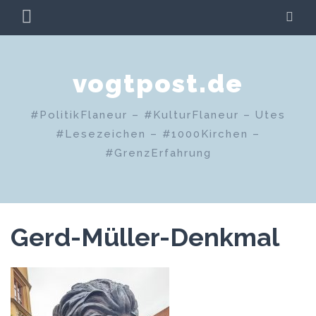
Zum
PRIMÄRES
SU
Inhalt
MENÜ
springen
vogtpost.de
#PolitikFlaneur – #KulturFlaneur – Utes
#Lesezeichen – #1000Kirchen –
#GrenzErfahrung
Gerd-Müller-Denkmal