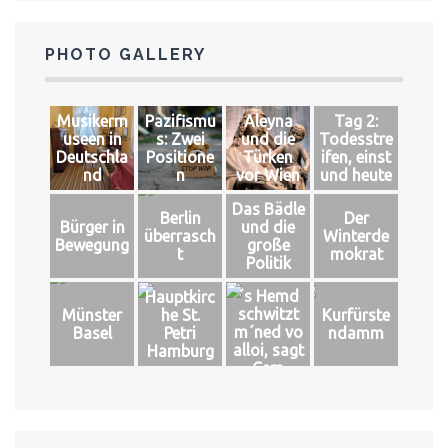
PHOTO GALLERY
Musikerm
Pazifismu
Aleyna
Tag 2:
useen in
s: Zwei
und die
Todesstre
Deutschla
Positione
Türken
ifen, einst
nd
n
vor Wien
und heute
Das Bädle
Berlin
Der
Bürger in
und die
überrasch
Winterde
Bewegung
große
t
mokrat
Politik
´s Hemd
Hauptkirc
schwitzt
Münster
he St.
Kurfürste
m´ned vo
Basel
Petri
ndamm
alloi, sagt
Hamburg
Cem