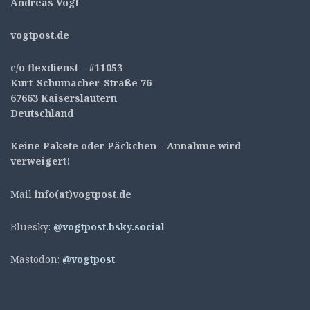
Andreas Vogt
v
ogtpost.de
c/o flexdienst – #11053
Kurt-Schumacher-Straße 76
67663 Kaiserslautern
Deutschland
Keine Pakete oder Päckchen – Annahme wird
verweigert!
Mail
info(at)vogtpost.de
Bluesky:
@vogtpost.bsky.social
Mastodon:
@vogtpost