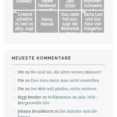
Ideale
München-
Kollwitz
Jahr
Fehlbeset
Schwabin
2036!
zung für
g
´s Hemd
Das sieht
Berta Levi
das große
schwitzt
toll aus,
und das
Fanny
Glück
m´ned vo
sagt der
Kino von
Hensel
alloi, sagt
Bildredak
Haigerloc
Cem
teur
h
NEUESTE KOMMENTARE
Ute
zu
Wo sind sie, die alten weisen Männer?
Ute
zu
Eine Aura kann man nicht ausstellen
Ute
zu
Der Mob will pfeifen, nicht zuhören
Biggi Bender
zu
Willkommen im Jahr 2036 –
Morgenwelle live
Johann Brunkhorst
zu
Der Kanzler und die
Krippe