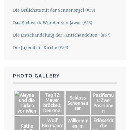
Die Östlichste mit der Sonnenorgel (#59)
Das Fachwerk-Wunder von Jawor (#58)
Die Entschandelung der „Entschandelten“ (#57)
Die Jugendstil-Kirche (#56)
PHOTO GALLERY
Tag 12:
Aleyna
Pazifismu
Schloss
Mauer
und die
s: Zwei
Schönhau
bröckelt,
Türken
Positione
sen
Denkmal
vor Wien
n
steht
Wolf
Erlöserkir
Willkomm
Biermann:
che
Käthe
en im