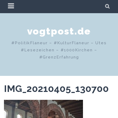
Zum
PRIMÄRES
SU
Inhalt
MENÜ
springen
vogtpost.de
#PolitikFlaneur – #KulturFlaneur – Utes
#Lesezeichen – #1000Kirchen –
#GrenzErfahrung
IMG_20210405_130700