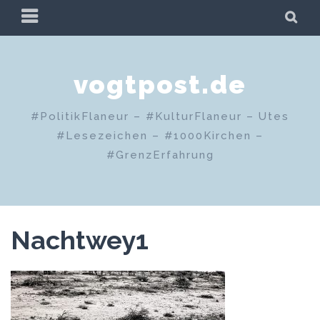
Zum
PRIMÄRES
SU
Inhalt
MENÜ
springen
vogtpost.de
#PolitikFlaneur – #KulturFlaneur – Utes
#Lesezeichen – #1000Kirchen –
#GrenzErfahrung
Nachtwey1