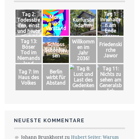
Tag 1:
Tag 2:
Moral
Innehalte
Todesstre
Kurfürste
und
n am
ifen, einst
ndamm
Verstand
Ende
und heute
unserer
Tag 13:
Willkomm
Welt
Schloss
Friedenski
Böser
en im
Schönhau
rche
Tod im
Jahr
sen
Jawor
Niemands
2036!
land
Tag 8:
Tag 11:
Tag 7: Im
Berlin
Lust und
Nichts zu
Haus des
wirbt für
Last des
sehen am
Volkes
Abstand
Gedenken
Generalsb
s
lick
NEUESTE KOMMENTARE
Johann Brunkhorst
zu
Hubert Seiter: Warum