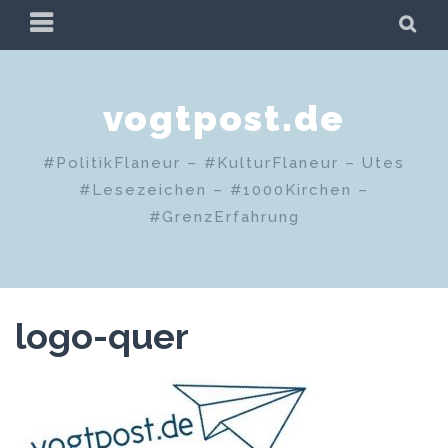
Zum
PRIMÄRES
SU
Inhalt
MENÜ
springen
vogtpost.de
#PolitikFlaneur – #KulturFlaneur – Utes
#Lesezeichen – #1000Kirchen –
#GrenzErfahrung
logo-quer