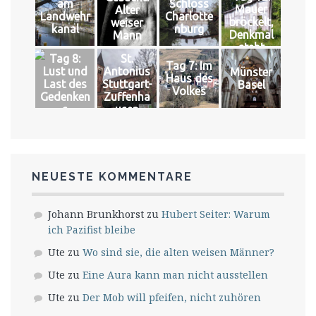
am
Schloss
Mauer
Alter
Landwehr
Charlotte
bröckelt,
weiser
kanal
nburg
Denkmal
Mann
steht
Tag 8:
St.
Tag 7: Im
Lust und
Antonius
Münster
Haus des
Last des
Stuttgart-
Basel
Volkes
Gedenken
Zuffenha
s
usen
NEUESTE KOMMENTARE
Johann Brunkhorst
zu
Hubert Seiter: Warum
ich Pazifist bleibe
Ute
zu
Wo sind sie, die alten weisen Männer?
Ute
zu
Eine Aura kann man nicht ausstellen
Ute
zu
Der Mob will pfeifen, nicht zuhören