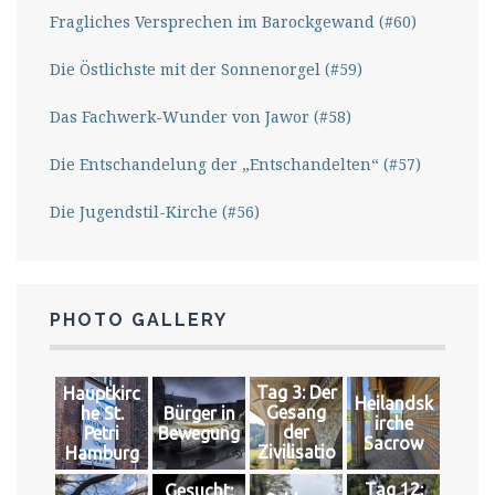
Fragliches Versprechen im Barockgewand (#60)
Die Östlichste mit der Sonnenorgel (#59)
Das Fachwerk-Wunder von Jawor (#58)
Die Entschandelung der „Entschandelten“ (#57)
Die Jugendstil-Kirche (#56)
PHOTO GALLERY
Tag 3: Der
Hauptkirc
Heilandsk
Gesang
he St.
Bürger in
irche
der
Petri
Bewegung
Sacrow
Zivilisatio
Hamburg
n
Tag 12:
Gesucht: