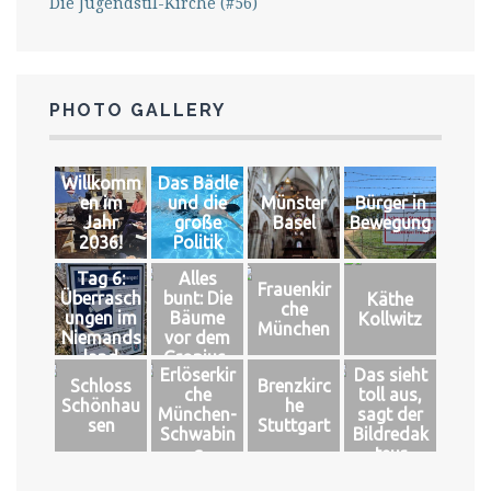
Die Jugendstil-Kirche (#56)
PHOTO GALLERY
Willkomm
Das Bädle
en im
und die
Münster
Bürger in
Jahr
große
Basel
Bewegung
2036!
Politik
Tag 6:
Alles
Frauenkir
Überrasch
bunt: Die
Käthe
che
ungen im
Bäume
Kollwitz
München
Niemands
vor dem
land
Gropius-
Erlöserkir
Das sieht
Bau
Schloss
Brenzkirc
che
toll aus,
Schönhau
he
München-
sagt der
sen
Stuttgart
Schwabin
Bildredak
g
teur