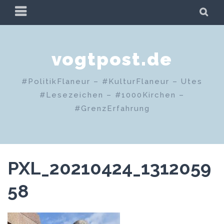
Zum
PRIMÄRES
SU
Inhalt
MENÜ
springen
vogtpost.de
#PolitikFlaneur – #KulturFlaneur – Utes
#Lesezeichen – #1000Kirchen –
#GrenzErfahrung
PXL_20210424_1312059
58