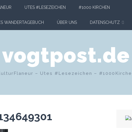
ANEUR
UTES #LESEZEICHEN
#1000 KIRCHEN
HES WANDERTAGEBUCH
ÜBER UNS
DATENSCHUTZ
vogtpost.de
KulturFlaneur – Utes #Lesezeichen – #1000Kirch
134649301