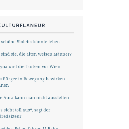
KULTURFLANEUR
 schöne Violetta könnte leben
sind sie, die alten weisen Männer?
yna und die Türken vor Wien
s Bürger in Bewegung bewirken
nnen
e Aura kann man nicht ausstellen
s sieht toll aus“, sagt der
dredakteur
rydikes Erben fahren U-Bahn