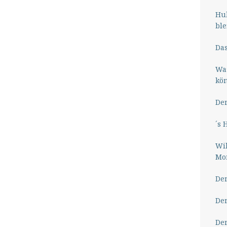
Hub
ble
Das
Wa
kö
Der
´s 
Wil
Mor
Der
Der
Der