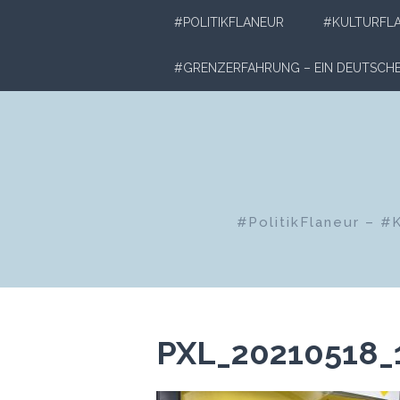
Zum
#POLITIKFLANEUR
#KULTURFL
Inhalt
springen
#GRENZERFAHRUNG – EIN DEUTSC
#PolitikFlaneur – #
PXL_20210518_