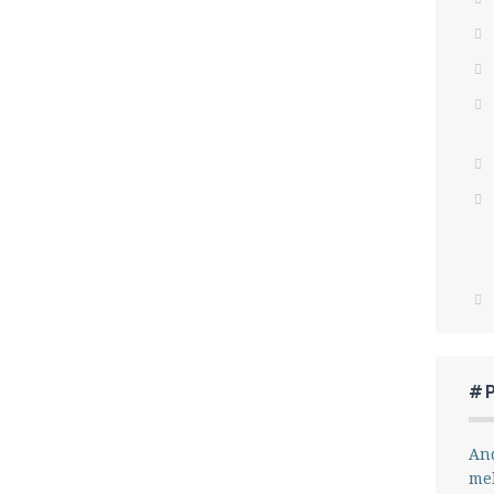
#
And
me