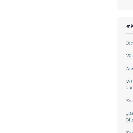
#
Die
Wo 
Ale
Wa
kö
Ein
„Da
Bil
Eu