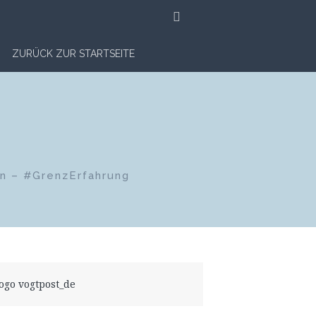
SUCHE
ZURÜCK ZUR STARTSEITE
en – #GrenzErfahrung