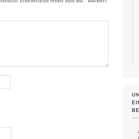
entlicht.
Erforderliche Felder sind mit
*
markiert
U
E
B