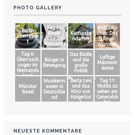
PHOTO GALLERY
Tag 13:
#1000Kir
Berlin
Böser
Kurfürste
chen: Das
überrasch
Tod im
ndamm
Ulmer
t
Niemands
Münster
land
Tag 6:
Das Bädle
Luftige
Überrasch
Bürger in
und die
Männertr
ungen im
Bewegung
große
äume
Niemands
Politik
land
Berta Levi
Tag 11:
Musikerm
und das
Nichts zu
Münster
useen in
Kino von
sehen am
Basel
Deutschla
Haigerloc
Generalsb
nd
h
lick
NEUESTE KOMMENTARE