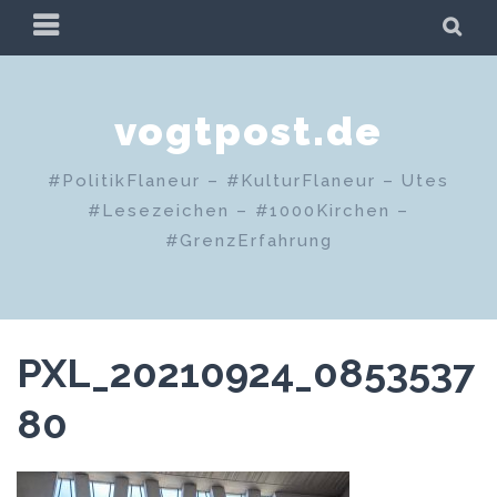
Zum
PRIMÄRES
SU
Inhalt
MENÜ
springen
vogtpost.de
#PolitikFlaneur – #KulturFlaneur – Utes
#Lesezeichen – #1000Kirchen –
#GrenzErfahrung
PXL_20210924_0853537
80