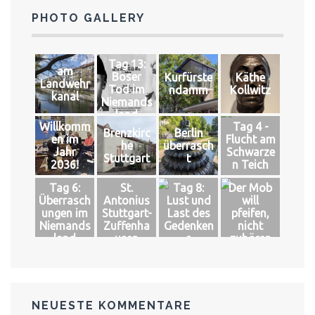
PHOTO GALLERY
Tag 13:
am
Böser
Kurfürste
Käthe
Landwehr
Tod im
ndamm
Kollwitz
kanal
Niemands
land
Willkomm
Tag 4 -
Brenzkirc
Berlin
en im
Flucht am
he
überrasch
Jahr
Schwarze
Stuttgart
t
2036!
n Teich
Tag 6:
St.
Tag 8:
Der Mob
Überrasch
Antonius
Lust und
will
ungen im
Stuttgart-
Last des
pfeifen,
Niemands
Zuffenha
Gedenken
nicht
land
usen
s
zuhören
NEUESTE KOMMENTARE