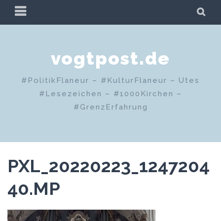
Zum
PRIMÄRES
SU
Inhalt
MENÜ
springen
vogtpost.de
#PolitikFlaneur – #KulturFlaneur – Utes
#Lesezeichen – #1000Kirchen –
#GrenzErfahrung
PXL_20220223_1247204
40.MP