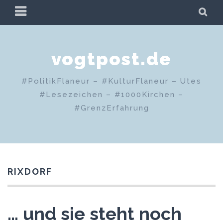
Zum
PRIMÄRES
SU
Inhalt
MENÜ
springen
vogtpost.de
#PolitikFlaneur – #KulturFlaneur – Utes
#Lesezeichen – #1000Kirchen –
#GrenzErfahrung
RIXDORF
… und sie steht noch