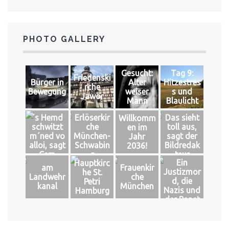
PHOTO GALLERY
Gesucht:
Tag 9:
Friedenski
Bürger in
Alter
Hitzestres
rche
Bewegung
weiser
s und
Jawor
Mann
Blaulicht
´s Hemd
Erlöserkir
Das sieht
Willkomm
schwitzt
che
toll aus,
en im
m´ned vo
München-
sagt der
Jahr
alloi, sagt
Schwabin
Bildredak
2036!
Cem
g
teur
Ein
Hauptkirc
am
Frauenkir
Justizmor
he St.
Landwehr
che
d, die
Petri
kanal
München
Nazis und
Hamburg
der Papst