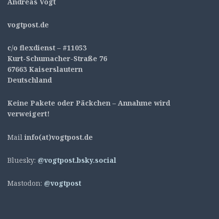
Andreas Vogt
v
ogtpost.de
c/o flexdienst – #11053
Kurt-Schumacher-Straße 76
67663 Kaiserslautern
Deutschland
Keine Pakete oder Päckchen – Annahme wird
verweigert!
Mail
info(at)vogtpost.de
Bluesky:
@vogtpost.bsky.social
Mastodon:
@vogtpost