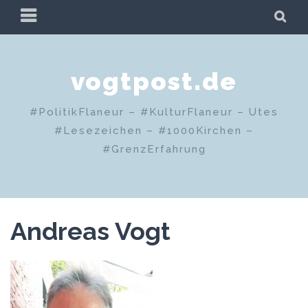
Zum
PRIMÄRES
SU
Inhalt
MENÜ
springen
vogtpost.de
#PolitikFlaneur – #KulturFlaneur – Utes
#Lesezeichen – #1000Kirchen –
#GrenzErfahrung
Andreas Vogt