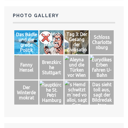
PHOTO GALLERY
Der Mob
Tag 3: Der
Das Bädle
Schloss
will
Gesang
und die
Charlotte
pfeifen,
der
große
nburg
nicht
Zivilisatio
Politik
zuhören
n
Aleyna
Eurydikes
Brenzkirc
Fanny
und die
Erben
he
Hensel
Türken
fahren U-
Stuttgart
vor Wien
Bahn
´s Hemd
Das sieht
Hauptkirc
Der
schwitzt
toll aus,
he St.
Winterde
m´ned vo
sagt der
Petri
mokrat
alloi, sagt
Bildredak
Hamburg
Cem
teur