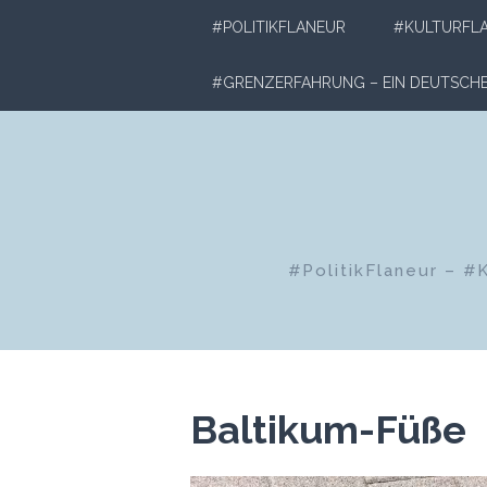
Zum
#POLITIKFLANEUR
#KULTURFL
Inhalt
springen
#GRENZERFAHRUNG – EIN DEUTSC
#PolitikFlaneur – #
Baltikum-Füße