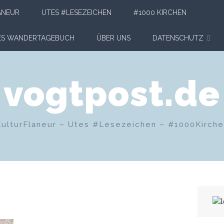
ANEUR
UTES #LESEZEICHEN
#1000 KIRCHEN
HES WANDERTAGEBUCH
ÜBER UNS
DATENSCHUTZ
vogtpost.de
KulturFlaneur – Utes #Lesezeichen – #1000Kirch