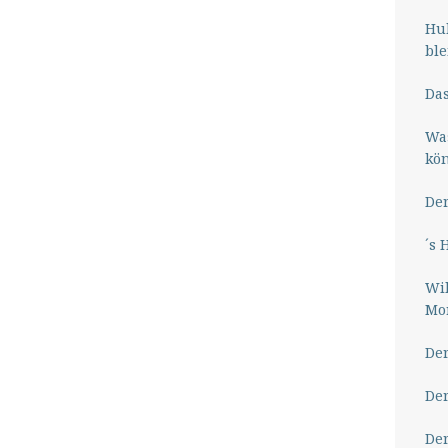
Hub
ble
Das
Wa
kö
Der
´s 
Wil
Mor
Der
Der
Der