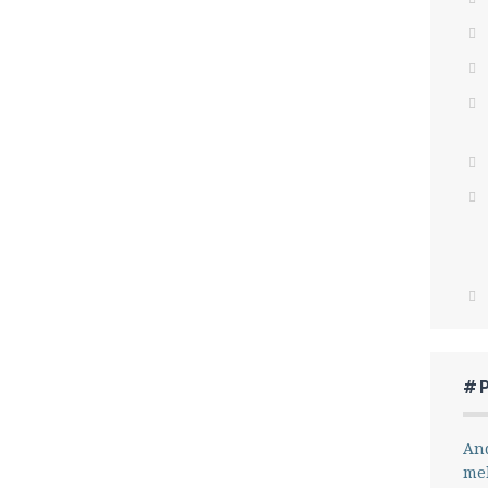
#
And
me