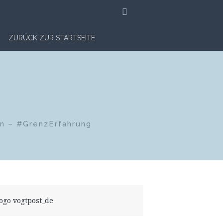
SUCHE
ZURÜCK ZUR STARTSEITE
en – #GrenzErfahrung