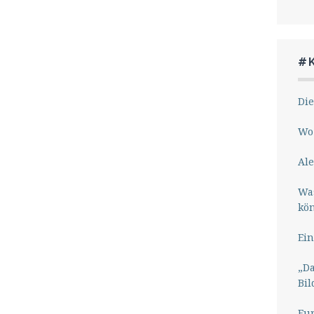
#
Die
Wo 
Ale
Wa
kö
Ein
„Da
Bil
Eu