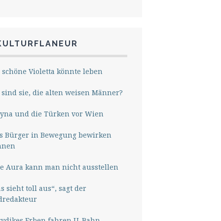
KULTURFLANEUR
 schöne Violetta könnte leben
sind sie, die alten weisen Männer?
yna und die Türken vor Wien
s Bürger in Bewegung bewirken
nnen
e Aura kann man nicht ausstellen
s sieht toll aus“, sagt der
dredakteur
rydikes Erben fahren U-Bahn