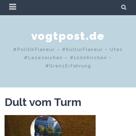
Zum
PRIMÄRES
SU
Inhalt
MENÜ
springen
vogtpost.de
#PolitikFlaneur – #KulturFlaneur – Utes
#Lesezeichen – #1000Kirchen –
#GrenzErfahrung
Dult vom Turm