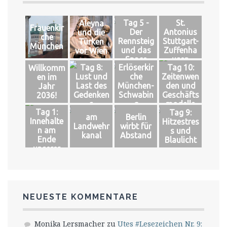
Tag 5 -
St.
Aleyna
Frauenkir
Der
Antonius
und die
che
Rennsteig
Stuttgart-
Türken
München
und das
Zuffenha
vor Wien
Space
usen
Tag 8:
Erlöserkir
Tag 10:
Willkomm
Lust und
che
Zeitenwen
en im
Last des
München-
den und
Jahr
Gedenken
Schwabin
Geschäfts
2036!
s
g
modelle
Tag 1:
Tag 9:
am
Berlin
Innehalte
Hitzestres
Landwehr
wirbt für
n am
s und
kanal
Abstand
Ende
Blaulicht
unserer
Welt
NEUESTE KOMMENTARE
Monika Lersmacher
zu
Utes #Lesezeichen Nr. 9: