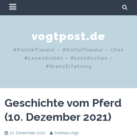
Zum
PRIMÄRES
SU
Inhalt
MENÜ
springen
vogtpost.de
#PolitikFlaneur – #KulturFlaneur – Utes
#Lesezeichen – #1000Kirchen –
#GrenzErfahrung
Geschichte vom Pferd
(10. Dezember 2021)
10. Dezember 2021
Andreas Vogt