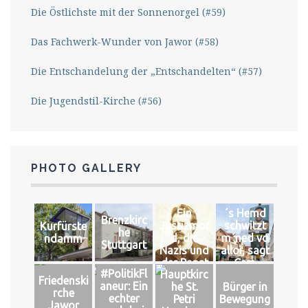
Die Östlichste mit der Sonnenorgel (#59)
Das Fachwerk-Wunder von Jawor (#58)
Die Entschandelung der „Entschandelten“ (#57)
Die Jugendstil-Kirche (#56)
PHOTO GALLERY
Ein
´s Hemd
Brenzkirc
Justizmor
schwitzt
Kurfürste
he
d, die
m´ned vo
ndamm
Stuttgart
Nazis und
alloi, sagt
der Papst
Cem
#PolitikFl
Hauptkirc
Friedenski
aneur: Ein
he St.
Bürger in
rche
echter
Petri
Bewegung
Jawor