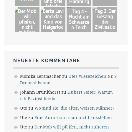
und drei
Hamburg
falsche
Der Mob
Berta Levi
Tag 3: Der
Tag 4 -
Könige
will
und das
Gesang
Flucht am
pfeifen,
Kino von
der
Schwarze
nicht
Haigerloc
Zivilisatio
n Teich
zuhören
h
n
NEUESTE KOMMENTARE
Monika Lersmacher
zu
Utes #Lesezeichen Nr. 9:
Dreimal Island
Johann Brunkhorst
zu
Hubert Seiter: Warum
ich Pazifist bleibe
Ute
zu
Wo sind sie, die alten weisen Männer?
Ute
zu
Eine Aura kann man nicht ausstellen
Ute
zu
Der Mob will pfeifen, nicht zuhören