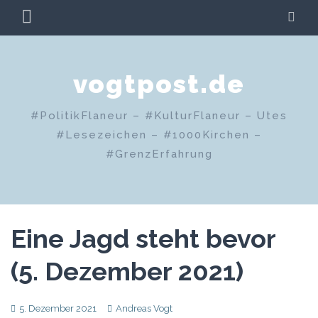
Zum
PRIMÄRES
SU
Inhalt
MENÜ
springen
vogtpost.de
#PolitikFlaneur – #KulturFlaneur – Utes
#Lesezeichen – #1000Kirchen –
#GrenzErfahrung
Eine Jagd steht bevor
(5. Dezember 2021)
5. Dezember 2021
Andreas Vogt