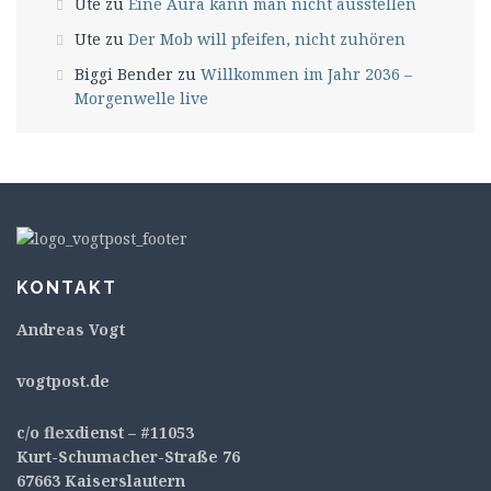
Ute
zu
Eine Aura kann man nicht ausstellen
Ute
zu
Der Mob will pfeifen, nicht zuhören
Biggi Bender
zu
Willkommen im Jahr 2036 –
Morgenwelle live
KONTAKT
Andreas Vogt
v
ogtpost.de
c/o flexdienst – #11053
Kurt-Schumacher-Straße 76
67663 Kaiserslautern