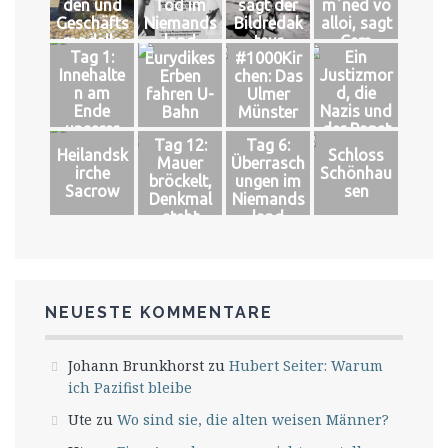
den und
Tod im
sagt der
m´ned vo
Geschäfts
Niemands
Bildredak
alloi, sagt
modelle
land
teur
Cem
Tag 1:
Ein
Eurydikes
#1000Kir
Innehalte
Justizmor
Erben
chen: Das
n am
d, die
fahren U-
Ulmer
Ende
Nazis und
Bahn
Münster
unserer
der Papst
Tag 12:
Tag 6:
Welt
Heilandsk
Schloss
Mauer
Überrasch
irche
Schönhau
bröckelt,
ungen im
Sacrow
sen
Denkmal
Niemands
steht
land
NEUESTE KOMMENTARE
Johann Brunkhorst
zu
Hubert Seiter: Warum
ich Pazifist bleibe
Ute
zu
Wo sind sie, die alten weisen Männer?