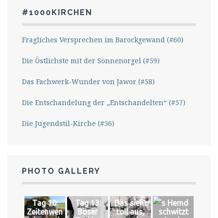
#1000KIRCHEN
Fragliches Versprechen im Barockgewand (#60)
Die Östlichste mit der Sonnenorgel (#59)
Das Fachwerk-Wunder von Jawor (#58)
Die Entschandelung der „Entschandelten“ (#57)
Die Jugendstil-Kirche (#56)
PHOTO GALLERY
Tag 10:
Tag 13:
Das sieht
´s Hemd
Zeitenwen
Böser
toll aus,
schwitzt