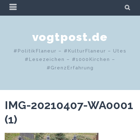
Zum
PRIMÄRES
SU
Inhalt
MENÜ
springen
vogtpost.de
#PolitikFlaneur – #KulturFlaneur – Utes
#Lesezeichen – #1000Kirchen –
#GrenzErfahrung
IMG-20210407-WA0001
(1)