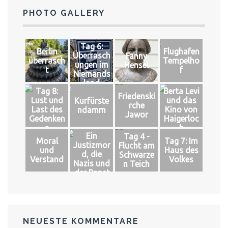
PHOTO GALLERY
Tag 6:
Berlin
Flughafen
Überrasch
Fanny
überrasch
Tempelho
ungen im
Hensel
t
f
Niemands
land
Tag 8:
Berta Levi
Friedenski
Lust und
und das
Kurfürste
rche
Last des
Kino von
ndamm
Jawor
Gedenken
Haigerloc
s
h
Ein
Tag 4 -
Moral
Tag 7: Im
Justizmor
Flucht am
und
Haus des
d, die
Schwarze
Verstand
Volkes
Nazis und
n Teich
der Papst
NEUESTE KOMMENTARE