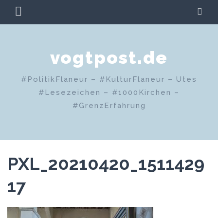
Zum
PRIMÄRES
SU
Inhalt
MENÜ
springen
vogtpost.de
#PolitikFlaneur – #KulturFlaneur – Utes
#Lesezeichen – #1000Kirchen –
#GrenzErfahrung
PXL_20210420_1511429
17