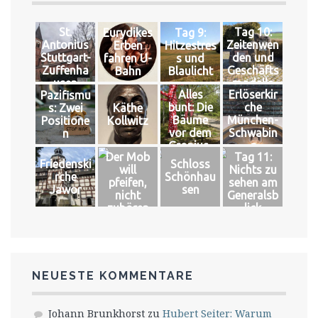
St.
Tag 10:
Eurydikes
Tag 9:
Antonius
Zeitenwen
Erben
Hitzestres
Stuttgart-
den und
fahren U-
s und
Zuffenha
Geschäfts
Bahn
Blaulicht
usen
modelle
Alles
Erlöserkir
Pazifismu
bunt: Die
che
s: Zwei
Käthe
Bäume
München-
Positione
Kollwitz
vor dem
Schwabin
n
Gropius-
g
Der Mob
Tag 11:
Bau
Friedenski
Schloss
will
Nichts zu
rche
Schönhau
pfeifen,
sehen am
Jawor
sen
nicht
Generalsb
zuhören
lick
NEUESTE KOMMENTARE
Johann Brunkhorst
zu
Hubert Seiter: Warum