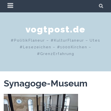
Zum
PRIMÄRES
SU
Inhalt
MENÜ
springen
vogtpost.de
#PolitikFlaneur – #KulturFlaneur – Utes
#Lesezeichen – #1000Kirchen –
#GrenzErfahrung
Synagoge-Museum