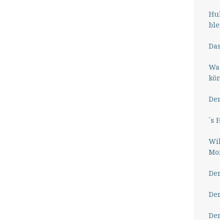
Hub
ble
Das
Wa
kö
Der
´s 
Wil
Mor
Der
Der
Der