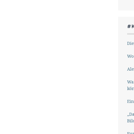
#
Die
Wo 
Ale
Wa
kö
Ein
„Da
Bil
Eu