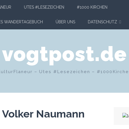
ANEUR
UTES #LESEZEICHEN
#1000 KIRCHEN
HES WANDERTAGEBUCH
ÜBER UNS
DATENSCHUTZ
vogtpost.de
KulturFlaneur – Utes #Lesezeichen – #1000Kirch
o Volker Naumann