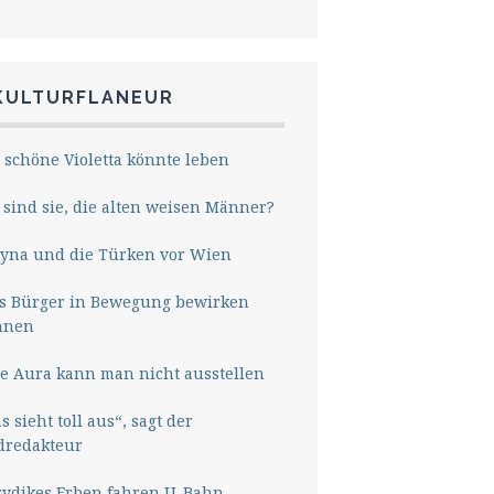
KULTURFLANEUR
 schöne Violetta könnte leben
sind sie, die alten weisen Männer?
yna und die Türken vor Wien
s Bürger in Bewegung bewirken
nnen
e Aura kann man nicht ausstellen
s sieht toll aus“, sagt der
dredakteur
rydikes Erben fahren U-Bahn