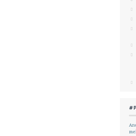
#
And
me