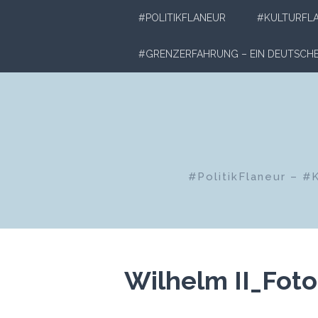
Zum
#POLITIKFLANEUR
#KULTURFL
Inhalt
springen
#GRENZERFAHRUNG – EIN DEUTSC
#PolitikFlaneur – #
Wilhelm II_Fot