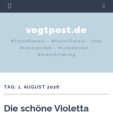
Zum
PRIMÄRES
SU
Inhalt
MENÜ
springen
vogtpost.de
#PolitikFlaneur – #KulturFlaneur – Utes
#Lesezeichen – #1000Kirchen –
#GrenzErfahrung
TAG:
1. AUGUST 2026
Die schöne Violetta