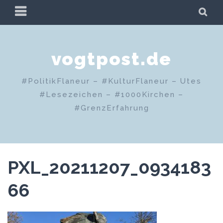
Zum
PRIMÄRES
SU
Inhalt
MENÜ
springen
vogtpost.de
#PolitikFlaneur – #KulturFlaneur – Utes
#Lesezeichen – #1000Kirchen –
#GrenzErfahrung
PXL_20211207_0934183
66