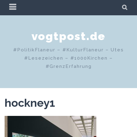
Zum
PRIMÄRES
SU
Inhalt
MENÜ
springen
vogtpost.de
#PolitikFlaneur – #KulturFlaneur – Utes
#Lesezeichen – #1000Kirchen –
#GrenzErfahrung
hockney1