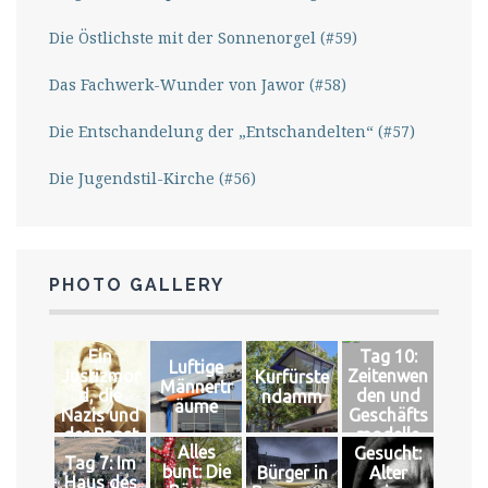
Die Östlichste mit der Sonnenorgel (#59)
Das Fachwerk-Wunder von Jawor (#58)
Die Entschandelung der „Entschandelten“ (#57)
Die Jugendstil-Kirche (#56)
PHOTO GALLERY
Ein
Tag 10:
Luftige
Justizmor
Zeitenwen
Kurfürste
Männertr
d, die
den und
ndamm
äume
Nazis und
Geschäfts
der Papst
modelle
Alles
Gesucht:
Tag 7: Im
bunt: Die
Bürger in
Alter
Haus des