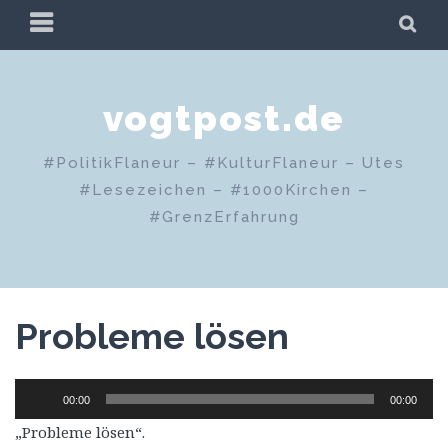
Zum
PRIMÄRES
SU
Inhalt
MENÜ
springen
vogtpost.de
#PolitikFlaneur – #KulturFlaneur – Utes
#Lesezeichen – #1000Kirchen –
#GrenzErfahrung
Probleme lösen
Audio-
00:00
00:00
Player
„Probleme lösen“.