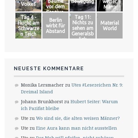
Bäume
Bewegung
weiser
Volkes
vor dem
Mann
Gropius-
Tag 11:
Tag 4 -
Bau
Berlin
Nichts zu
Flucht am
Material
wirbt für
sehen am
Schwarze
World
Abstand
Generalsb
n Teich
lick
NEUESTE KOMMENTARE
Monika Lersmacher
zu
Utes #Lesezeichen Nr. 9:
Dreimal Island
Johann Brunkhorst
zu
Hubert Seiter: Warum
ich Pazifist bleibe
Ute
zu
Wo sind sie, die alten weisen Männer?
Ute
zu
Eine Aura kann man nicht ausstellen
Ute
zu
Der Mob will pfeifen, nicht zuhören