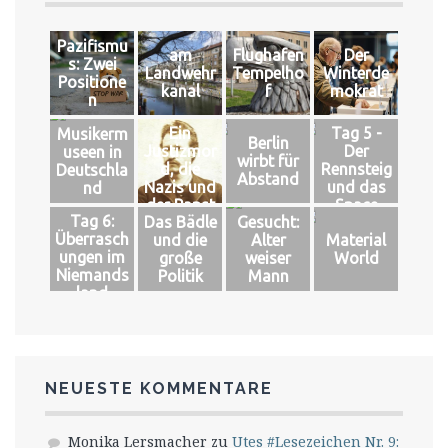
Pazifismu
am
Flughafen
Der
s: Zwei
Landwehr
Tempelho
Winterde
Positione
kanal
f
mokrat
n
Ein
Tag 5 -
Musikerm
Berlin
Justizmor
Der
useen in
wirbt für
d, die
Rennsteig
Deutschla
Abstand
Nazis und
und das
nd
der Papst
Space
Tag 6:
Das Bädle
Gesucht:
Überrasch
und die
Alter
Material
ungen im
große
weiser
World
Niemands
Politik
Mann
land
NEUESTE KOMMENTARE
Monika Lersmacher
zu
Utes #Lesezeichen Nr. 9: