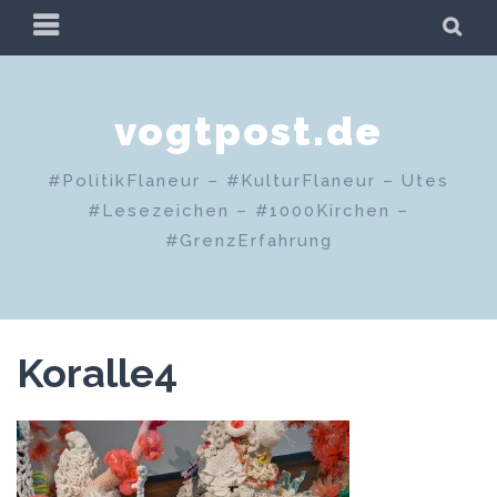
Zum
PRIMÄRES
SU
Inhalt
MENÜ
springen
vogtpost.de
#PolitikFlaneur – #KulturFlaneur – Utes
#Lesezeichen – #1000Kirchen –
#GrenzErfahrung
Koralle4