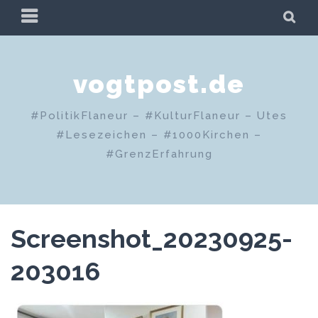
Zum
PRIMÄRES
SU
Inhalt
MENÜ
springen
vogtpost.de
#PolitikFlaneur – #KulturFlaneur – Utes
#Lesezeichen – #1000Kirchen –
#GrenzErfahrung
Screenshot_20230925-
203016