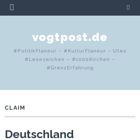
Zum
PRIMÄRES
SU
Inhalt
MENÜ
springen
vogtpost.de
#PolitikFlaneur – #KulturFlaneur – Utes
#Lesezeichen – #1000Kirchen –
#GrenzErfahrung
CLAIM
Deutschland