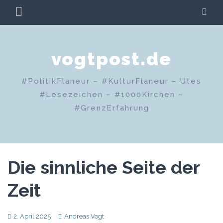
Zum
PRIMÄRES
SU
Inhalt
MENÜ
springen
vogtpost.de
#PolitikFlaneur – #KulturFlaneur – Utes
#Lesezeichen – #1000Kirchen –
#GrenzErfahrung
Die sinnliche Seite der
Zeit
2. April 2025
Andreas Vogt