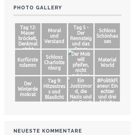
PHOTO GALLERY
Tag 12:
Tag 5 -
Moral
Schloss
Mauer
Der
und
Schönhau
bröckelt,
Rennsteig
Verstand
sen
Denkmal
und das
steht
Space
Der Mob
Schloss
will
Kurfürste
Material
Charlotte
pfeifen,
ndamm
World
nburg
nicht
zuhören
Ein
#PolitikFl
Tag 9:
Der
Justizmor
aneur: Ein
Hitzestres
Winterde
d, die
echter
s und
mokrat
Nazis und
und drei
Blaulicht
der Papst
falsche
Könige
NEUESTE KOMMENTARE