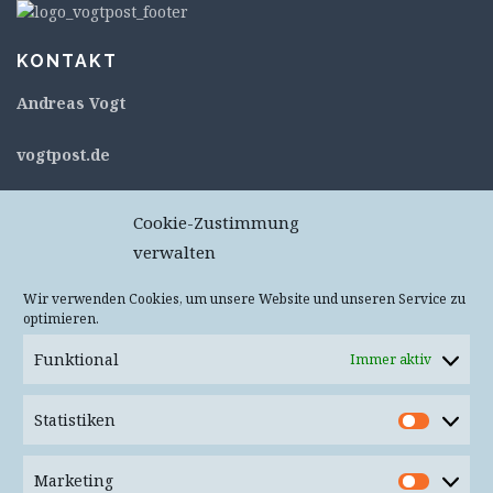
KONTAKT
Andreas Vogt
v
ogtpost.de
c/o flexdienst – #11053
Cookie-Zustimmung
Kurt-Schumacher-Straße 76
verwalten
67663 Kaiserslautern
Deutschland
Wir verwenden Cookies, um unsere Website und unseren Service zu
optimieren.
Keine Pakete oder Päckchen – Annahme wird
verweigert!
Funktional
Immer aktiv
Mail
info(at)vogtpost.de
Statistiken
Statist
Bluesky:
@vogtpost.bsky.social
Marketing