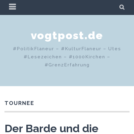
Zum
PRIMÄRES
SU
Inhalt
MENÜ
springen
vogtpost.de
#PolitikFlaneur – #KulturFlaneur – Utes
#Lesezeichen – #1000Kirchen –
#GrenzErfahrung
TOURNEE
Der Barde und die