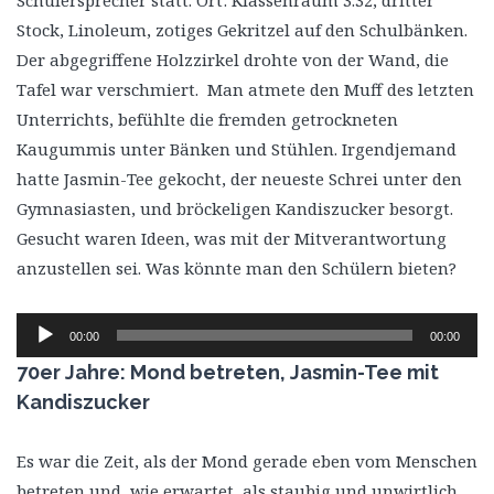
Schülersprecher statt. Ort: Klassenraum 3.32, dritter
Stock, Linoleum, zotiges Gekritzel auf den Schulbänken.
Der abgegriffene Holzzirkel drohte von der Wand, die
Tafel war verschmiert. Man atmete den Muff des letzten
Unterrichts, befühlte die fremden getrockneten
Kaugummis unter Bänken und Stühlen. Irgendjemand
hatte Jasmin-Tee gekocht, der neueste Schrei unter den
Gymnasiasten, und bröckeligen Kandiszucker besorgt.
Gesucht waren Ideen, was mit der Mitverantwortung
anzustellen sei. Was könnte man den Schülern bieten?
Audio-
00:00
00:00
Player
70er Jahre: Mond betreten, Jasmin-Tee mit
Kandiszucker
Es war die Zeit, als der Mond gerade eben vom Menschen
betreten und, wie erwartet, als staubig und unwirtlich