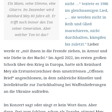
Ein Mann, seine Stimme, eine
nicht …“ textete er 1986
Gitarre. Im Dezember wird
im gleichnamigen Lied,
Reinhard Mey 80 Jahre alt. Er
„… sie werden nicht in
trifft noch immer den Ton
Reih und Glied
seiner Generation. Aber
marschieren, nicht
welcher Ton ist das?
durchhalten, kämpfen
bis zuletzt.“
Lieber
werde er „mit ihnen in die Fremde ziehen, in Armut und
wie Diebe in der Nacht.“ Im April 2022, im ersten großen
Schock über den Krieg in Europa, hatte sich Reinhard
Mey als Erstunterzeichner dem umstrittenen „Offenen
Brief“ angeschlossen, in dem zahlreiche Künstler und
Intellektuelle zur Zurückhaltung bei Waffenlieferungen
an die Ukraine aufriefen.
Im Konzert sagt oder singt er kein Wort dazu. Aber
dann, fast zum Schluss, schon als Zugabe, stimmt Mey